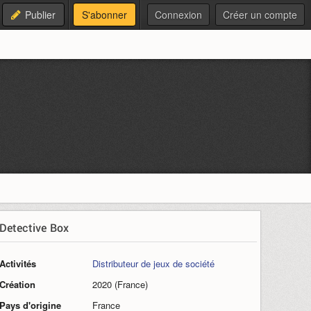
Publier
S'abonner
Connexion
Créer un compte
Detective Box
Activités
Distributeur de jeux de société
Création
2020 (France)
Pays d'origine
France