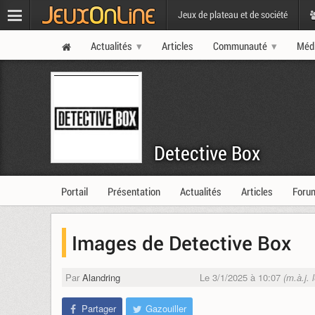
Jeux de plateau et de société
Actualités
Articles
Communauté
Méd
Detective Box
Portail
Présentation
Actualités
Articles
Foru
Images de Detective Box
Par
Alandring
Le 3/1/2025 à 10:07
(m.à.j. 
Partager
Gazouiller