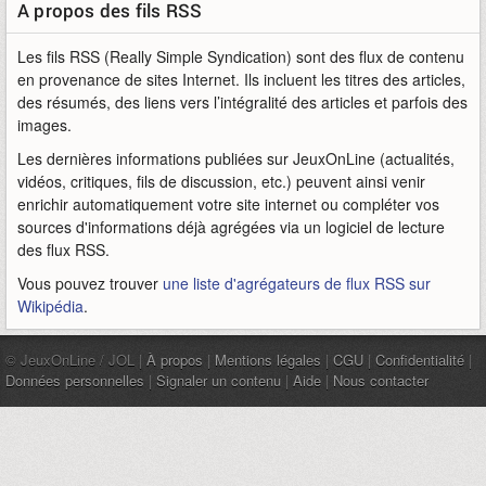
A propos des fils RSS
Les fils RSS (Really Simple Syndication) sont des flux de contenu
en provenance de sites Internet. Ils incluent les titres des articles,
des résumés, des liens vers l’intégralité des articles et parfois des
images.
Les dernières informations publiées sur JeuxOnLine (actualités,
vidéos, critiques, fils de discussion, etc.) peuvent ainsi venir
enrichir automatiquement votre site internet ou compléter vos
sources d'informations déjà agrégées via un logiciel de lecture
des flux RSS.
Vous pouvez trouver
une liste d'agrégateurs de flux RSS sur
Wikipédia
.
© JeuxOnLine / JOL |
À propos
|
Mentions légales
|
CGU
|
Confidentialité
|
Données personnelles
|
Signaler un contenu
|
Aide
|
Nous contacter